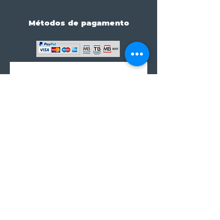
Métodos de pagamento
Subscreve já à nossa 
newsletter • Não percas 
nada!
Email
*
Join
Subscrever à newsletter