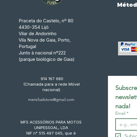
Métod
Praceta do Castelo, nº 80
4430-354 Lijó
Vilar de Andorinho
Vila Nova de Gaia, Porto,
Portugal
Junto à nacional nº222
(parque biológico de Gaia)
914 167 680
(Chamada para a rede Móvel
Subscrev
nacional)
newslet
mensfuelstore@gmail.com
nada!
Email
*
MFS ACESSÓRIOS PARA MOTOS
UNIPESSOAL, LDA
NIF n° 515 497 045, que é
Subsc