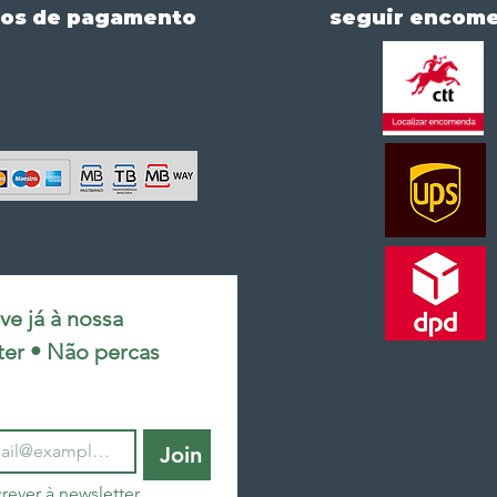
os de pagamento
seguir encom
e já à nossa 
ter • Não percas 
Join
rever à newsletter