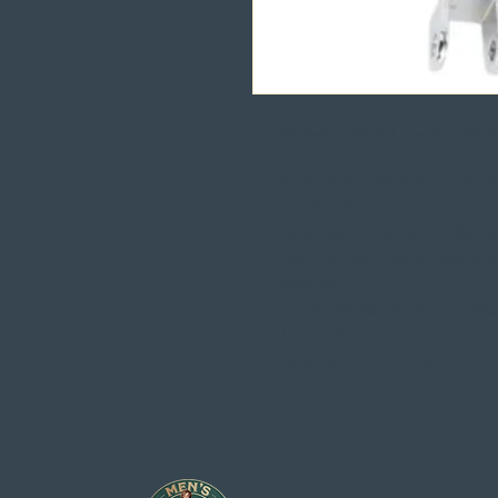
SHOCKS SHORTY CUSTOMI
Baixe Facilmente a sua moto s
amortecedores
Disponível em várias configu
298 mm (11,4 ") de compriment
clavícula
Os amortecedores têm um ajus
Universais
Vendido como um par