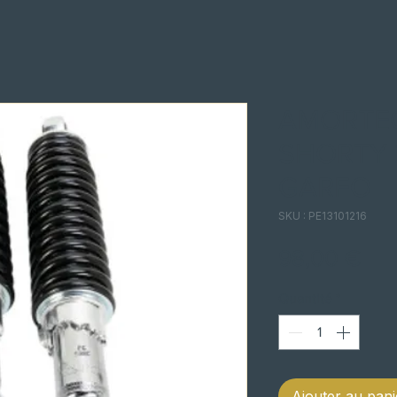
AMORTE
SHORTY
GARFO
SKU : PE13101216
Pri
98,00 €
Quantité
*
Ajouter au pani