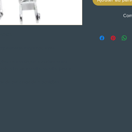
Com
ZADOS
implesmente instalando estes
rações de montagem e acabamentos
o do olho para o olho ou olho para a
te de pré-carga de 5 posições