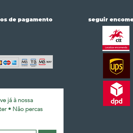
os de pagamento
seguir encom
e já à nossa 
ter • Não percas 