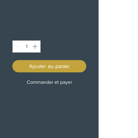
MIRROR
Prix
54,50 €
Quantité
*
Ajouter au panier
Commander et payer
BILTWELL GRINGO S GEN-2
SHIELD GOLD MIRROR
TEMPO DE ENTREGA
3-4 SEMANAS