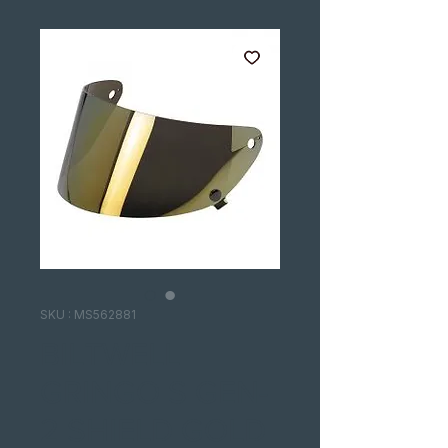
SKU : MS562881
BILTWELL
GRINGO S GEN-
2 SHIELD GOLD