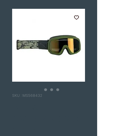
SKU : MS568432
BILTWELL
OVERLAND 2.0
GRUNT