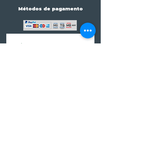
Métodos de pagamento
Subscreve já à nossa 
newsletter • Não percas 
nada!
Email
*
Join
Subscrever à newsletter