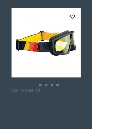
SKU : MS568434
BILTWELL
OVERLAND 2.0
TRI-STRIPE