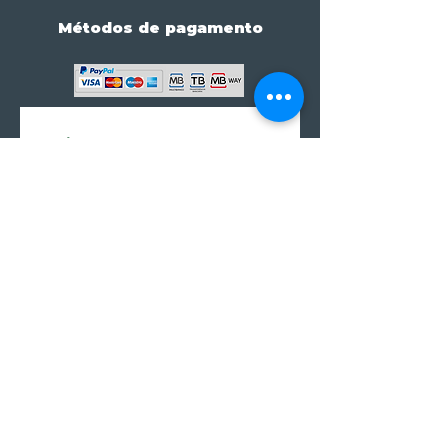
Métodos de pagamento
Subscreve já à nossa 
newsletter • Não percas 
nada!
Email
*
Join
Subscrever à newsletter