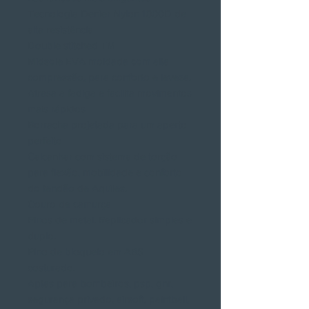
Tecnologia Denier Nylon 1000D de
alta resistência
Double stitched TM
Midsole EVA moldada com alta
compressão, para conforto e leveza.
Atrasa a fadiga e facilita movimentos
mais rápidos
Borracha projetada para um aperto
perfeito
Calcanhar com sistema de torção
para flexão, mobilidade e conforto
do tendão de Aquiles.
Couro de camurça
Pinos de metal. Replicador simples e
duplo.
Pino de bloqueio em ABS
costurado.
Aptas para bombeiros, psp, gnr,
segurança privado, airsoft, paintball,