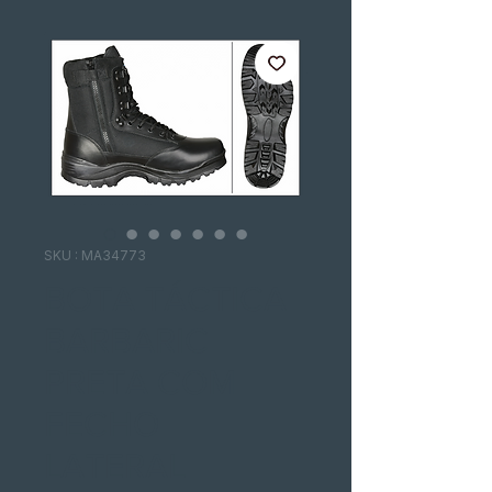
SKU : MA34773
BOTA TÁCTICA
BARBARIC
PRETA COM
FECHO
LATERAL