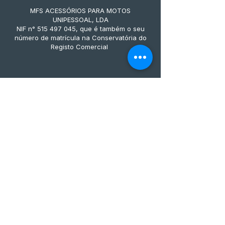
MFS ACESSÓRIOS PARA MOTOS
UNIPESSOAL, LDA
NIF n° 515 497 045, que é também o seu
número de matrícula na Conservatória do
Registo Comercial
Métodos de pagamento
Subscreve já à nossa 
newsletter • Não percas 
nada!
Email
*