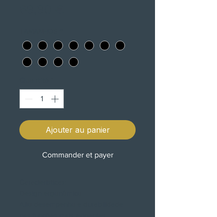
Prix
69,90 €
TAMANHOS
*
Quantité
*
Ajouter au panier
Commander et payer
Características:
Design ergonômico
Alto desempenho e durabilidade
nas funções mais exigentes.