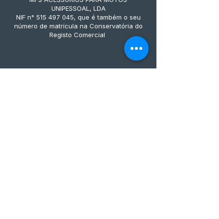
UNIPESSOAL, LDA
NIF n° 515 497 045, que é também o seu
número de matrícula na Conservatória do
Registo Comercial
Métodos de pagamento
Subscreve já à nossa 
newsletter • Não percas 
nada!
Email
*