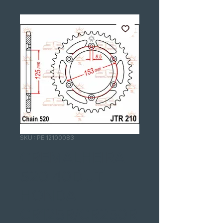
SKU : PE 12100083
CREMALHEIRA
520 40D JT
HONDA
CR125R/CR250R