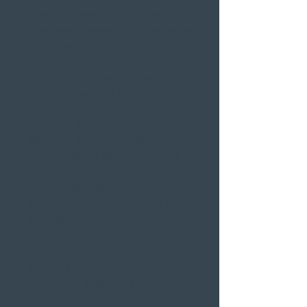
excede os mais altos padrões de
qualidade possíveis Rodas dentadas
são tratadas termicamente e com
jateamento para reduzir a tensão
superficial do material Rodas
dentadas dianteiras feitas com liga
de aço crómio SCM420 de alta
qualidade Rodas traseiras de aço
feitas com aço carbono alto C49 /
C50 japonês de alta qualidade As
rodas dentadas traseiras de
alumínio são feitas com alumínio
anodizado austríaco 7075 T-6 de
alta resistência. As rodas dentadas
de alumínio JT são cerca de 30%
mais leves que um equivalente de
aço comparável, o que reduz o peso
rotativo não suspenso e melhora o
desempenho Rodas dentadas