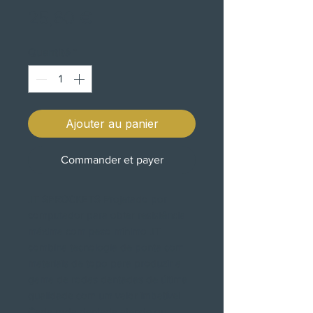
Prix
25,60 €
Quantité
*
Ajouter au panier
Commander et payer
JT SPROCKETS Projetado por
computador para obter resistência
máxima com peso mínimo JT
combina tecnologia de ponta com
materiais de topo para produzir a
gama de rodas dentadas de última
qualidade com um valor imbatível
Cada roda dentada atende ou