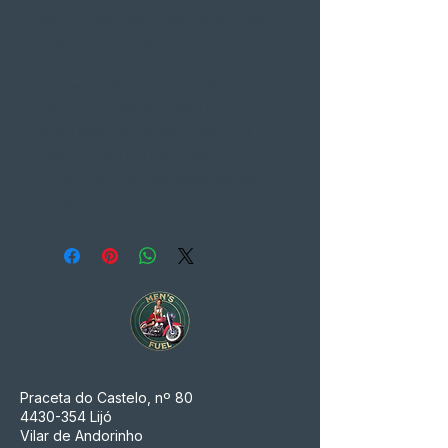
aço comparável, o que reduz o peso
rotativo não suspenso e melhora o
desempenho Rodas dentadas
dianteiras leves disponíveis para
algumas aplicações INDUZIDO
ENDURECIDO REVESTIMENTO
ZINCO PRETO TRASEIRA
TRASEIRA "BK" Fabricado em aço
carbono C45 alto
Praceta do Castelo, nº 80
4430-354
Lijó
Vilar de Andorinho