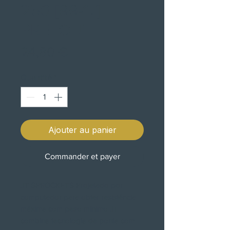
250 [99-17]
PRETO JT
Prix
24,80 €
Quantité
*
Ajouter au panier
Commander et payer
JT SPROCKETS Projetado por
computador para obter resistência
máxima com peso mínimo JT
combina tecnologia de ponta com