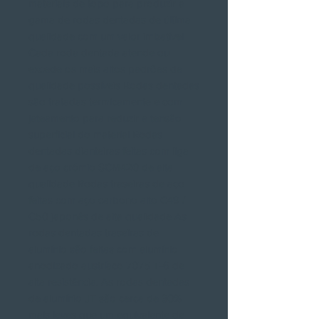
materiais de topo para produzir a
gama de rodas dentadas de última
qualidade com um valor imbatível
Cada roda dentada atende ou
excede os mais altos padrões de
qualidade possíveis Rodas dentadas
são tratadas termicamente e com
jateamento para reduzir a tensão
superficial do material Rodas
dentadas dianteiras feitas com liga
de aço crómio SCM420 de alta
qualidade Rodas traseiras de aço
feitas com aço carbono alto C49 /
C50 japonês de alta qualidade As
rodas dentadas traseiras de
alumínio são feitas com alumínio
anodizado austríaco 7075 T-6 de
alta resistência. As rodas dentadas
de alumínio JT são cerca de 30%
mais leves que um equivalente de