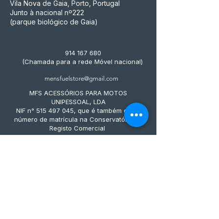
Vila Nova de Gaia, Porto, Portugal
Junto à nacional nº222
(parque biológico de Gaia)
914 167 680
(Chamada para a rede Móvel nacional)
mensfuelstore@gmail.com
MFS ACESSÓRIOS PARA MOTOS
UNIPESSOAL, LDA
NIF n° 515 497 045, que é também o seu
número de matrícula na Conservatória do
Registo Comercial
Métodos de pagamento