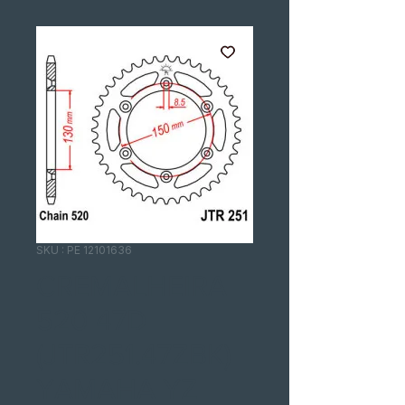
SKU : PE 12101636
CREMALHEIRA
520 47D
(JTR251.47ZBK)
YAMAHA YZ