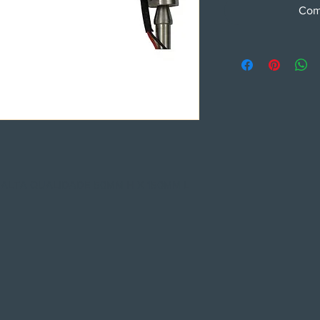
Com
 ALTA QUALIDADE 50MM H X 150MM L