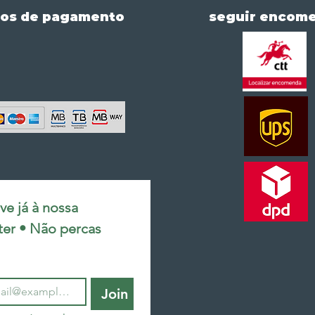
os de pagamento
seguir encom
e já à nossa 
ter • Não percas 
Join