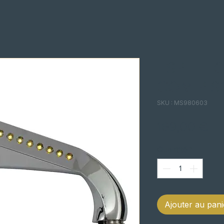
ESPELHO
COM PIS
SKU : MS980603
Pri
169,00 €
Quantité
*
Ajouter au pani