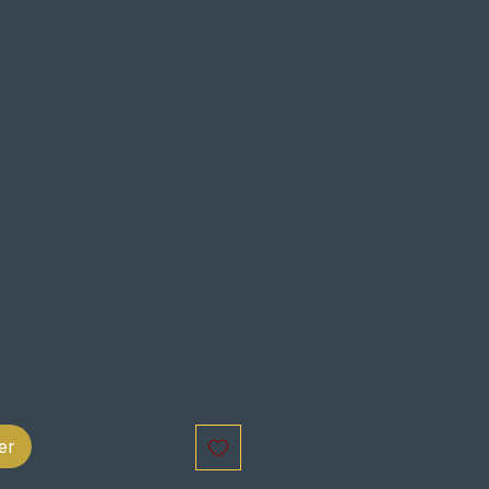
S CALIFORNIA
CAS EM LED
x
er