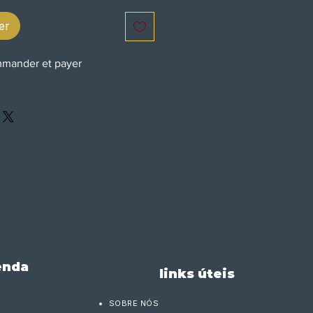
er
mander et payer
enda
links úteis
SOBRE NÓS