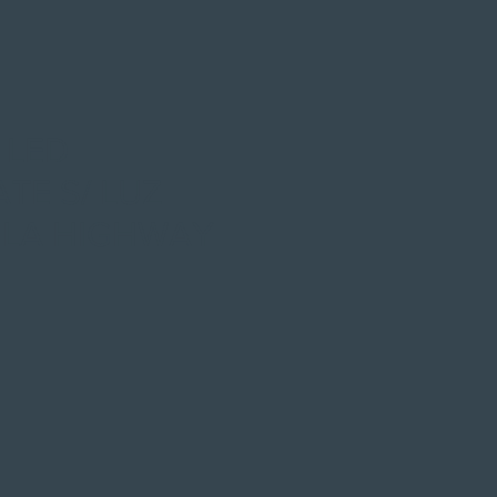
 LED
TE S/ LUZ
ULA HIGHWAY
x