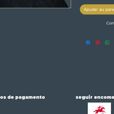
Ajouter au pani
Com
LED
0 mm PROFUND. - 30 mm
os de pagamento
seguir encom