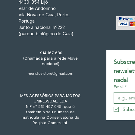
4430-354 Lijó
Vilar de Andorinho
Vila Nova de Gaia, Porto,
Portugal
Junto à nacional nº222
(parque biológico de Gaia)
914 167 680
(Chamada para a rede Móvel
Subscrev
nacional)
newslet
mensfuelstore@gmail.com
nada!
Email
*
MFS ACESSÓRIOS PARA MOTOS
UNIPESSOAL, LDA
NIF n° 515 497 045, que é
Subsc
também o seu número de
matrícula na Conservatória do
Registo Comercial