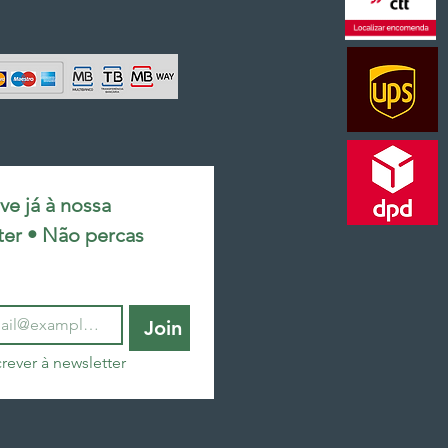
e já à nossa 
ter • Não percas 
Join
rever à newsletter