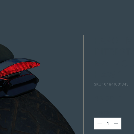
FAROLIM
INTERSTA
MATRIC
HAWK
SKU : 04841031843
Pri
45,00 €
Quantité
*