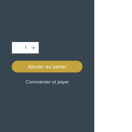
515
Prix
201,00 €
Quantité
*
Ajouter au panier
Commander et payer
Guiador universal da Highway Hawk
Diâmetro Ø 32mm in Chrome
Certificado TÜV
80cm de largura
20cm de altura