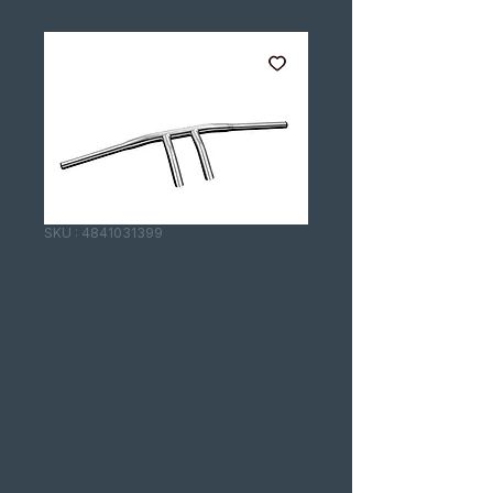
SKU : 4841031399
GUIADOR
SUZUKI VS 1400
SQUARE DE
32MM DA
HIGHWAY
HAWK REF. H55-