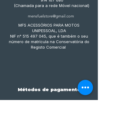
914 167 680
(Chamada para a rede Móvel nacional)
mensfuelstore@gmail.com
MFS ACESSÓRIOS PARA MOTOS
UNIPESSOAL, LDA
NIF n° 515 497 045, que é também o seu
número de matrícula na Conservatória do
Registo Comercial
Métodos de pagamento
Subscreve já à nossa 
newsletter • Não percas 