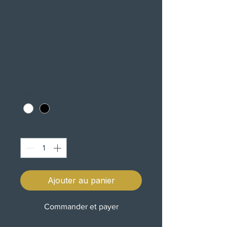
ABS, VT750 C4
CRASH BAR
CUSTOM BIKES
Prix
260,00 €
COR
*
Quantité
*
Ajouter au panier
Commander et payer