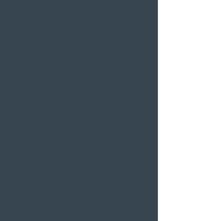
Crash bar de 38 mm cromado válida
para los siguientes modelos:
Honda Shadow VT 750 C AERO
C4/C5/C6/C7/C8 (2004-2008)
(RC50-RC50/08)
Honda Shadow VT750C AERO
(09-13/2016) (doble silenciador)
(RC50/10)
Honda Shadow VT750C AERO
ABS (2016)
Honda Shadow VT750CA AERO
ABS (2011-2012/2015)
Honda Shadow VT750CE AERO
(2014)
Honda Shadow VT750CS AERO
ABS (2013/2015)
Honda Shadow VT750CSE/CA
AERO ABS (2014)
Honda Shadow VT750CT AERO