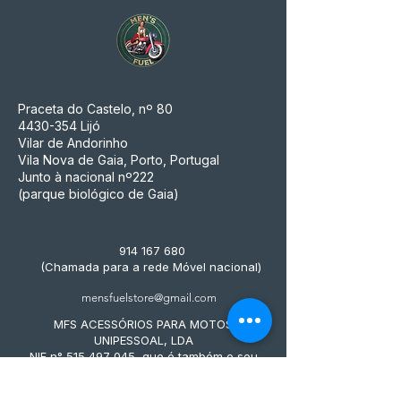
Praceta do Castelo, nº 80
4430-354
Lijó
Vilar de Andorinho
Vila Nova de Gaia, Porto, Portugal
Junto à nacional nº222
(parque biológico de Gaia)
914 167 680
(Chamada para a rede Móvel nacional)
mensfuelstore@gmail.com
MFS ACESSÓRIOS PARA MOTOS
UNIPESSOAL, LDA
NIF n° 515 497 045, que é também o seu
número de matrícula na Conservatória do
Registo Comercial