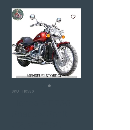
SKU : TI0586
Honda VT 750
Shadow Spirit
C2, VT750C