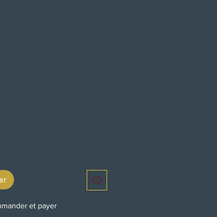
rack Bolsa
x
er
mander et payer