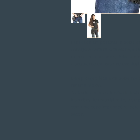
Fabricada em poliéster, a bolsa d
consigo a carteira, o telefone, e s
outros items pessoais, deixando 
a segurança em caso de eventual
De aplicação fácil, esta bolsa fic
sistema rápido.
A abertura é feita através de fec
inserções de material reflector, 
com uma capa impermeável para
secos.