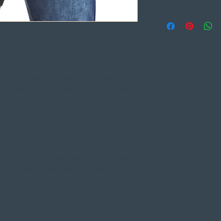
e perna OJ Mini Track é ideal para levar
e for caso disso, o tabaco e o isqueiro, ou
os bolsos do blusão vazios, para aumentar
 queda.
a suspensa do cinto, e aperta na coxa com
ho rápido “Zipper” impermeável. Tem
e para os dias de muita chuva, vem equipada
 que os seus pertences permaneçam