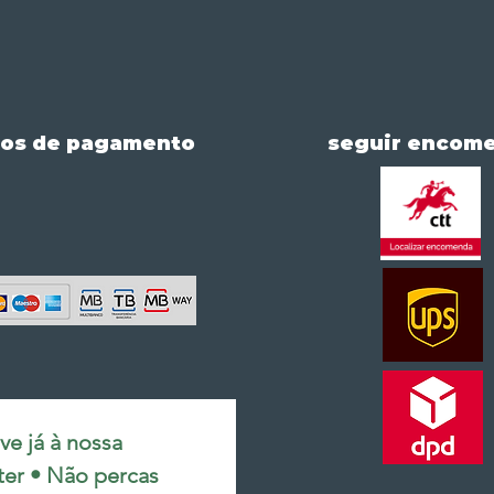
os de pagamento
seguir encom
e já à nossa 
ter • Não percas 