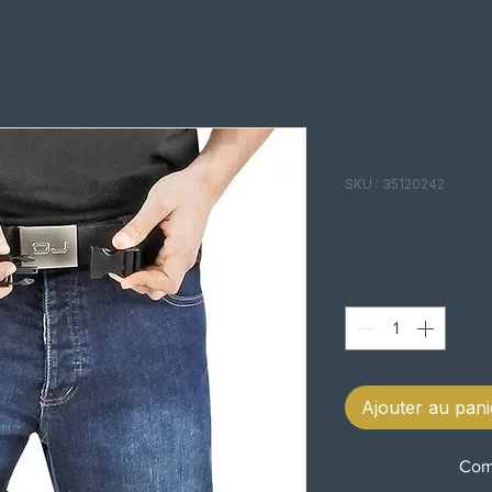
OJ Mini T
SKU : 35120242
Pri
25,00 €
Quantité
*
Ajouter au pani
Com